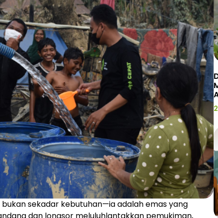
D
2
sih bukan sekadar kebutuhan—ia adalah emas yang
bandang dan longsor meluluhlantakkan pemukiman,