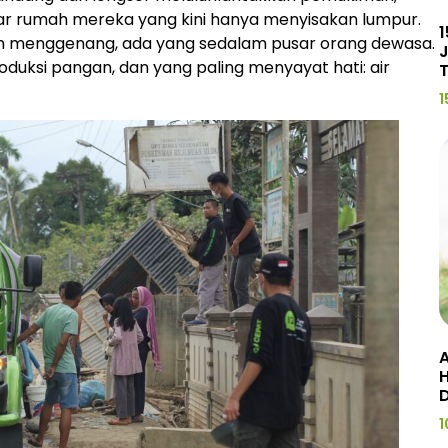
ar rumah mereka yang kini hanya menyisakan lumpur.
1
ih menggenang, ada yang sedalam pusar orang dewasa.
J
oduksi pangan, dan yang paling menyayat hati: air
1
A
H
1