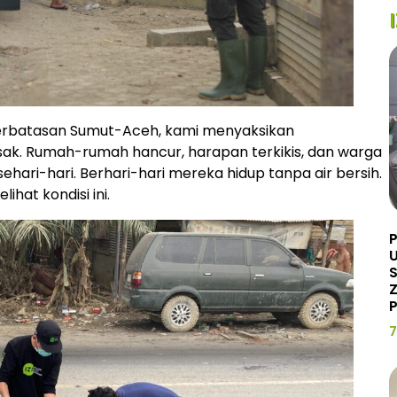
 perbatasan Sumut-Aceh, kami menyaksikan
. Rumah-rumah hancur, harapan terkikis, dan warga
hari-hari. Berhari-hari mereka hidup tanpa air bersih.
ihat kondisi ini.
U
Z
P
7