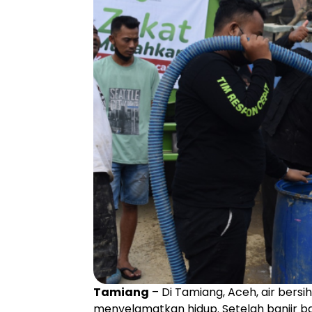
Tamiang
– Di Tamiang, Aceh, air ber
menyelamatkan hidup. Setelah banjir 