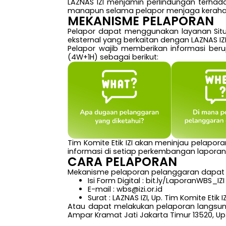
LAZNAS IZI menjamin perlindungan terhad
manapun selama pelapor menjaga keraha
MEKANISME PELAPORAN
Pelapor dapat menggunakan layanan Situ
eksternal yang berkaitan dengan LAZNAS IZ
Pelapor wajib memberikan informasi ber
(4W+1H) sebagai berikut:
Tim Komite Etik IZI akan meninjau pelapo
informasi di setiap perkembangan laporan me
CARA PELAPORAN
Mekanisme pelaporan pelanggaran dapat d
Isi Form Digital : bit.ly/LaporanWBS_IZI
E-mail :
wbs@izi.or.id
Surat : LAZNAS IZI, Up. Tim Komite Etik IZ
Atau dapat melakukan pelaporan langsung k
Ampar Kramat Jati Jakarta Timur 13520, Up. 