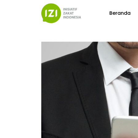
Beranda