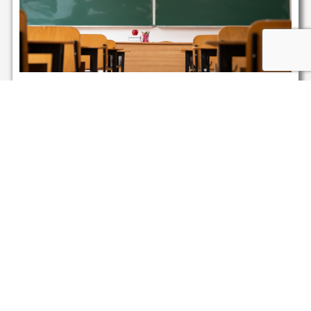
15+ Rekomendasi SD Terbaik di Jakarta,
Negeri dan Swasta Terpercaya
Syamil Abyan
15 July 2026