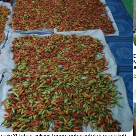
D
2
usia 31 tahun, sukses tanam cabai setelah mengikuti