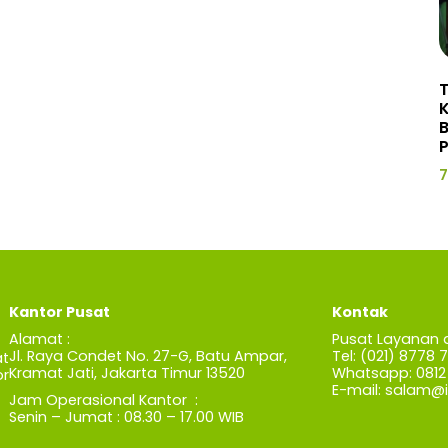
P
7
Kantor Pusat
Kontak
Alamat :
Pusat Layanan 
Jl. Raya Condet No. 27-G, Batu Ampar,
Tel: (021) 8778 
t
Kramat Jati, Jakarta Timur 13520
Whatsapp: 0812 
r
E-mail:
salam@iz
Jam Operasional Kantor :
Senin – Jumat : 08.30 – 17.00 WIB