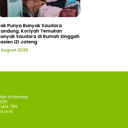
Tak Punya Banyak Saudara
Kandung, Koriyah Temukan
Banyak Saudara di Rumah Singgah
asien IZI Jateng
 August 2026
dan Informasi
7325
1414 789
i.or.id