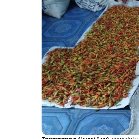
Tangerang
– Ahmad Ripa’i, pemuda ber