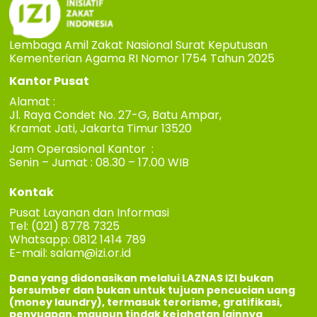
Lembaga Amil Zakat Nasional Surat Keputusan
Kementerian Agama RI Nomor 1754 Tahun 2025
Kantor Pusat
Alamat :
Jl. Raya Condet No. 27-G, Batu Ampar,
Kramat Jati, Jakarta Timur 13520
Jam Operasional Kantor :
Senin – Jumat : 08.30 – 17.00 WIB
Kontak
Pusat Layanan dan Informasi
Tel: (021) 8778 7325
Whatsapp: 0812 1414 789
E-mail:
salam@izi.or.id
Dana yang didonasikan melalui LAZNAS IZI bukan
bersumber dan bukan untuk tujuan pencucian uang
(money laundry), termasuk terorisme, gratifikasi,
penyuapan, maupun tindak kejahatan lainnya