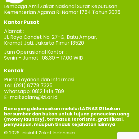
Lembaga Amil Zakat Nasional Surat Keputusan
Kementerian Agama RI Nomor 1754 Tahun 2025
Kantor Pusat
Alamat :
Jl. Raya Condet No. 27-G, Batu Ampar,
Kramat Jati, Jakarta Timur 13520
Jam Operasional Kantor :
Senin – Jumat : 08.30 – 17.00 WIB
Kontak
Pusat Layanan dan Informasi
Tel: (021) 8778 7325
Whatsapp: 0812 1414 789
E-mail:
salam@izi.or.id
Dana yang didonasikan melalui LAZNAS IZI bukan
bersumber dan bukan untuk tujuan pencucian uang
(money laundry), termasuk terorisme, gratifikasi,
penyuapan, maupun tindak kejahatan lainnya
© 2026. inisiatif Zakat Indonesia