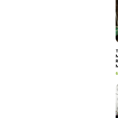
T
R
M
6