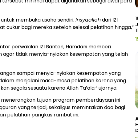
al tersebut minimal dapat digunakan sebagai awal para
1
n untuk membuka usaha sendiri.
Insyaallah
dari IZI
J
 cukur bagi mereka setelah selesai pelatihan hingga,”
1
ntor perwakilan IZI Banten, Hamdani memberi
 agar tidak menyia-nyiakan kesempatan yang telah
an jangan sampai menyia-nyiakan kesempatan yang
n dalam menjalani masa-masa pelatihan karena yang
tkan segala sesuatu karena Allah Ta’ala,” ujarnya.
i menerangkan tujuan program pemberdayaan ini
uran yang terjadi, sekaligus memintakan doa bagi
an pelatihan pangkas rambut ini.
A
H