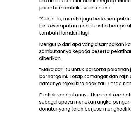
bekal satu set alat cukur lengkap. Mod
peserta membuka usaha nanti.
“Selain itu, mereka juga berkesempata
berkesempatan modal usaha berupa alat
tambah Hamdani lagi.
Mengutip dari apa yang disampaikan ka
sambutannya kepada peserta pelatihan
diberikan.
“Maka dari itu untuk perserta pelatih
berharga ini. Tetap semangat dan raji
namanya rejeki kita tidak tau. Tetap nia
Di akhir sambutannya Hamdani kembal
sebagai upaya menekan angka pengangg
donatur yang telah berjasa menghadirk