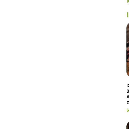
1
I
A
d
6