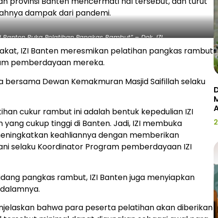
n provinsi Banten mencermati hal tersebut, dan turut
ahnya dampak dari pandemi.
I Banten Buka Pelatihan Pangkas Rambut” – Dok. IZI
zakat, IZI Banten meresmikan pelatihan pangkas rambut
gram pemberdayaan mereka.
a bersama Dewan Kemakmuran Masjid Saifillah selaku
D
ihan cukur rambut ini adalah bentuk kepedulian IZI
2
ang cukup tinggi di Banten. Jadi, IZI membuka
 meningkatkan keahliannya dengan memberikan
dani selaku Koordinator Program pemberdayaan IZI
idang pangkas rambut, IZI Banten juga menyiapkan
 dalamnya.
jelaskan bahwa para peserta pelatihan akan diberikan