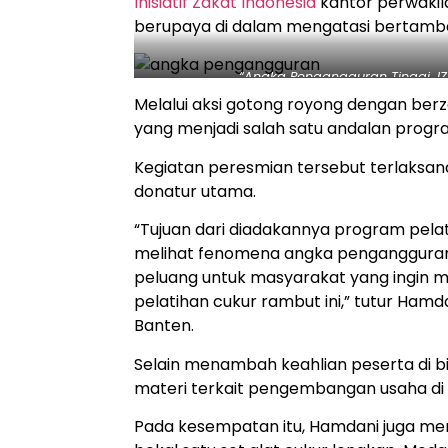
Inisiatif Zakat Indonesia
kantor perwakila
berupaya di dalam mengatasi bertamb
“Angka Pengangguran Tinggi, IZ
Melalui aksi gotong royong dengan ber
yang menjadi salah satu andalan pro
Kegiatan peresmian tersebut terlaksan
donatur utama.
“Tujuan dari diadakannya program pelat
melihat fenomena angka pengangguran y
peluang untuk masyarakat yang ingin
pelatihan cukur rambut ini,” tutur Ham
Banten.
Selain menambah keahlian peserta di b
materi terkait pengembangan usaha di
Pada kesempatan itu, Hamdani juga men