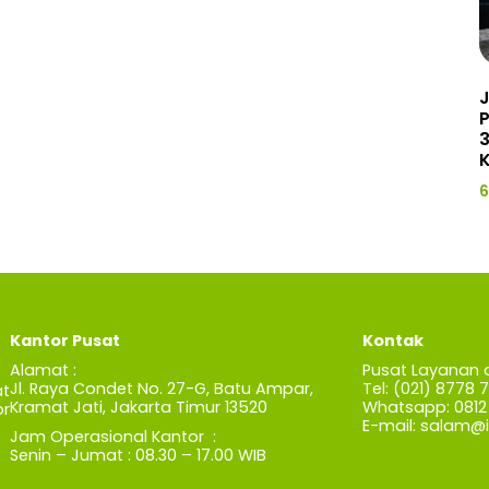
J
3
K
6
Kantor Pusat
Kontak
Alamat :
Pusat Layanan 
Jl. Raya Condet No. 27-G, Batu Ampar,
Tel: (021) 8778 
t
Kramat Jati, Jakarta Timur 13520
Whatsapp: 0812 
r
E-mail:
salam@iz
Jam Operasional Kantor :
Senin – Jumat : 08.30 – 17.00 WIB