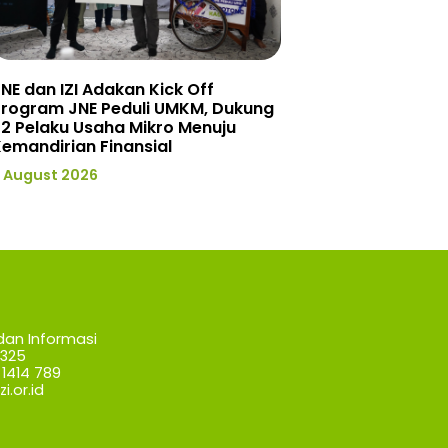
NE dan IZI Adakan Kick Off
Program JNE Peduli UMKM, Dukung
2 Pelaku Usaha Mikro Menuju
emandirian Finansial
 August 2026
dan Informasi
7325
1414 789
i.or.id