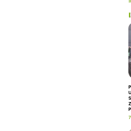
1
U
Z
P
7