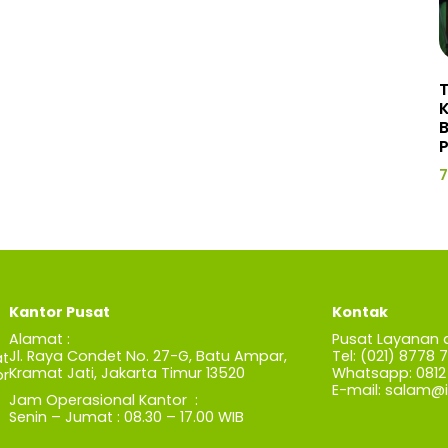
P
7
Kantor Pusat
Kontak
Alamat :
Pusat Layanan 
Jl. Raya Condet No. 27-G, Batu Ampar,
Tel: (021) 8778 
t
Kramat Jati, Jakarta Timur 13520
Whatsapp: 0812 
r
E-mail:
salam@iz
Jam Operasional Kantor :
Senin – Jumat : 08.30 – 17.00 WIB