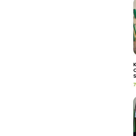
K
C
7