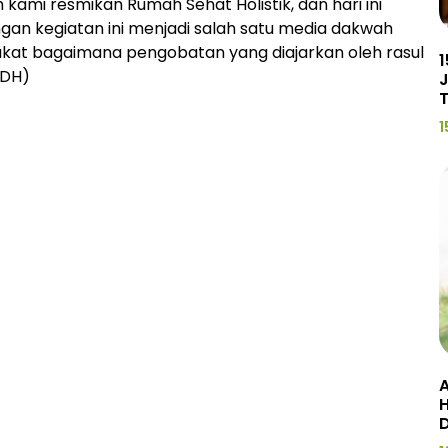
 kami resmikan Rumah Sehat Holistik, dan hari ini
engan kegiatan ini menjadi salah satu media dakwah
akat bagaimana pengobatan yang diajarkan oleh rasul
1
/DH)
J
1
A
H