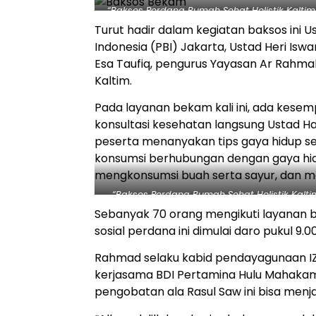
“Baksos Perdana Rumah Sehat Holistik Kalt
acara baksos be
Turut hadir dalam kegiatan baksos ini
Indonesia (PBI) Jakarta, Ustad Heri Isw
Esa Taufiq, pengurus Yayasan Ar Rahm
Kaltim.
Pada layanan bekam kali ini, ada kesem
konsultasi kesehatan langsung Ustad H
peserta menanyakan tips gaya hidup se
konsumsi berhubungan dengan gaya hid
mengkonsumsi buah serta sayur, dan me
“Baksos Perdana Rumah Sehat Holistik Kal
pengoba
Sebanyak 70 orang mengikuti layanan b
sosial perdana ini dimulai daro pukul 9.0
Rahmad selaku kabid pendayagunaan IZI
kerjasama BDI Pertamina Hulu Mahakam, 
pengobatan ala Rasul Saw ini bisa menj