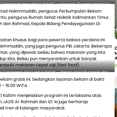
im Canangkan Gaya Hidup Sehat” – sebanyak 70 orang datang ke
kam Rumah Sehat Holistik. Dok. IZI
 Ustad Hakimmuddin, pengurus Perkumpulan Bekam
anto, pengurus Rumah Sehat Holistik Kalimantan Timur,
ah dan Rahmad, Kepala Bidang Pendayagunaan IZI
patan khusus bagi para peserta baksos perdana ini
akimmuddin, yang juga pengurus PBI Jakarta. Beberapa
D
hat, yang dijawab beliau bahwa makanan yang kita
up kita. Beliau pun menyarankan untuk banyak
njauhi makanan cepat saji (
fast food
).
2
tim Canangkan Gaya Hidup Sehat” – Bekam menjadi bagian dari
tan ala Rasul Saw. Dok. IZI
ekam gratis ini. Sedangkan layanan bekam di bakti
0 – 16.00 WITa.
 Kaltim menjelaskan program ini terlaksana atas
LAZIS Ar Rahmah dan IZI. Ia juga berharap
adi tren di kalangan masyarakat.