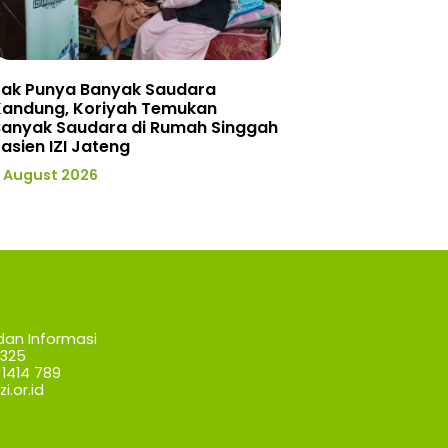
Tak Punya Banyak Saudara
Kandung, Koriyah Temukan
Banyak Saudara di Rumah Singgah
asien IZI Jateng
 August 2026
dan Informasi
7325
1414 789
i.or.id