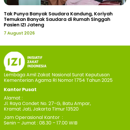
Tak Punya Banyak Saudara Kandung, Koriyah
Temukan Banyak Saudara di Rumah Singgah
Pasien IZI Jateng
7 August 2026
Lembaga Amil Zakat Nasional Surat Keputusan
Kementerian Agama RI Nomor 1754 Tahun 2025
Kantor Pusat
Alamat :
Jl. Raya Condet No. 27-G, Batu Ampar,
Kramat Jati, Jakarta Timur 13520
Jam Operasional Kantor :
Senin – Jumat : 08.30 – 17.00 WIB