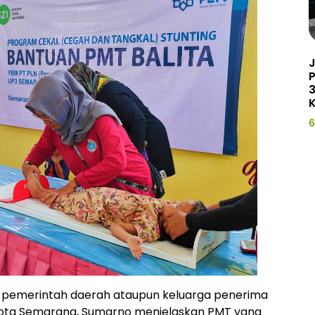
J
3
K
6
ari pemerintah daerah ataupun keluarga penerima
Kota Semarang, Sumarno menjelaskan PMT yang