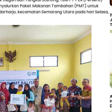
enyalurkan Paket Makanan Tambahan (PMT) untuk
andarharjo, kecamatan Semarang Utara pada hari Selasa,
1
J
1
A
H