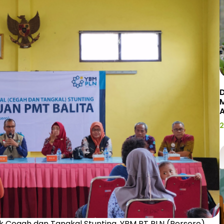
D
2
 Cegah dan Tangkal Stunting, YBM PT PLN (Persero)