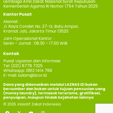
Lembaga Amil Zakat Nasional Surat Keputusan
Kementerian Agama RI Nomor 1754 Tahun 2025
Kantor Pusat
Alamat :
Jl. Raya Condet No. 27-G, Batu Ampar,
Kramat Jati, Jakarta Timur 13520
Jam Operasional Kantor :
Senin – Jumat : 08.30 – 17.00 WIB
Kontak
Pusat Layanan dan Informasi
Tel: (021) 8778 7325
Whatsapp: 0812 1414 789
E-mail:
salam@izi.or.id
Dana yang didonasikan melalui LAZNAS IZI bukan
bersumber dan bukan untuk tujuan pencucian uang
(money laundry), termasuk terorisme, gratifikasi,
penyuapan, maupun tindak kejahatan lainnya
© 2026. inisiatif Zakat Indonesia