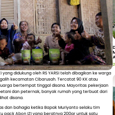
D
2
I yang didukung oleh RS YARSI telah dibagikan ke warga
alih kecamatan Cibarusah. Tercatat 90 KK atau
eluarga bertempat tinggal disana. Mayoritas pekerjaan
tani dan peternak, banyak rumah yang terbuat dari
ihat disana.
 dan bahagia ketika Bapak Muriyanto selaku tim
atu pack Abon IZI yang beratnya 200gr untuk satu