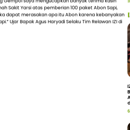
ng Gempol saya mengucapkan banyak terima kasih
1
mah Sakit Yarsi atas pemberian 100 paket Abon Sapi,
a dapat merasakan apa itu Abon karena kebanyakan
” Ujar Bapak Agus Haryadi Selaku Tim Relawan IZI di
I
A
d
6