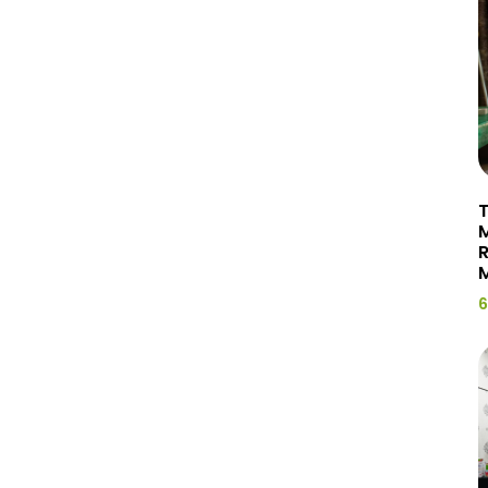
T
R
M
6