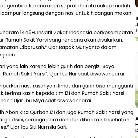
ngat gembira karena abon sapi olahan itu cukup mudah
a dicampur langsung dengan nasi untuk hidangan makan
1
J
1 Muharam 1445H, Insiatif Zakat Indonesia berkesempatan
1
r Rumah Sakit Yarsi yang rencana akan disalurkan.
matan Cibarusah.” Ujar Bapak Muriyanto dalam
jalan.
i yang lain karena lebih gurih dan bergizi. Saya
 Rumah Sakit Yarsi”. Ujar Ibu Nur saat diwawancarai.
urkan nasi, rasanya nikmat dan gurih bisa mengganti
 terima kasih kepada tim IZI dan Rumah Sakit Yarsi
an.” Ujar Ibu Miya saat diwawancarai.
 Abon Kita Qurban IZI dan juga Rumah Sakit Yarsi yang
A
ga disini, semoga para donatur diberikan kesehatan
H
” Ujar Ibu Siti Nurmila Sari.