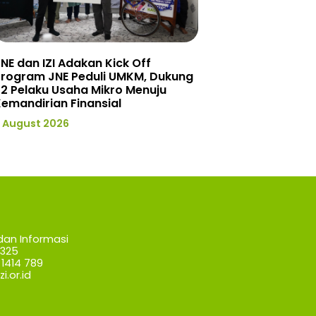
NE dan IZI Adakan Kick Off
Program JNE Peduli UMKM, Dukung
2 Pelaku Usaha Mikro Menuju
emandirian Finansial
 August 2026
dan Informasi
7325
1414 789
i.or.id