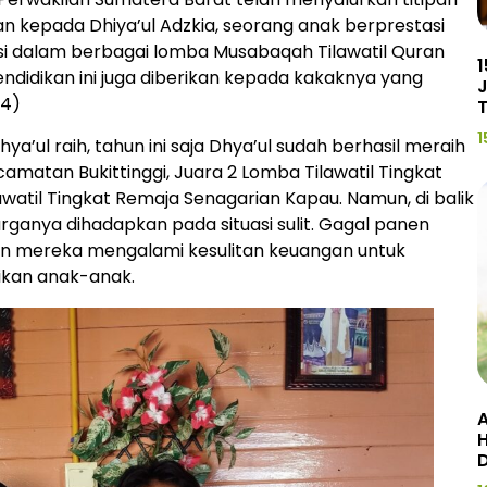
n kepada Dhiya’ul Adzkia, seorang anak berprestasi
i dalam berbagai lomba Musabaqah Tilawatil Quran
1
endidikan ini juga diberikan kepada kakaknya yang
J
24)
1
ya’ul raih, tahun ini saja Dhya’ul sudah berhasil meraih
amatan Bukittinggi, Juara 2 Lomba Tilawatil Tingkat
awatil Tingkat Remaja Senagarian Kapau. Namun, di balik
arganya dihadapkan pada situasi sulit. Gagal panen
n mereka mengalami kesulitan keuangan untuk
ikan anak-anak.
A
H