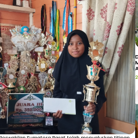
D
2
IZI) Perwakilan Sumatera Barat telah menyalurkan titipan