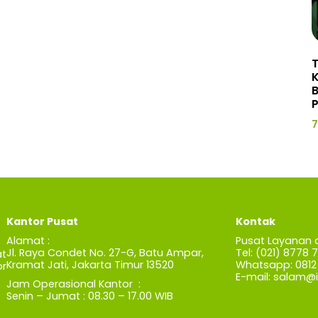
P
7
Kantor Pusat
Kontak
Alamat :
Pusat Layanan 
Jl. Raya Condet No. 27-G, Batu Ampar,
Tel: (021) 8778 
t
Kramat Jati, Jakarta Timur 13520
Whatsapp: 0812 
r
E-mail:
salam@iz
Jam Operasional Kantor :
Senin – Jumat : 08.30 – 17.00 WIB