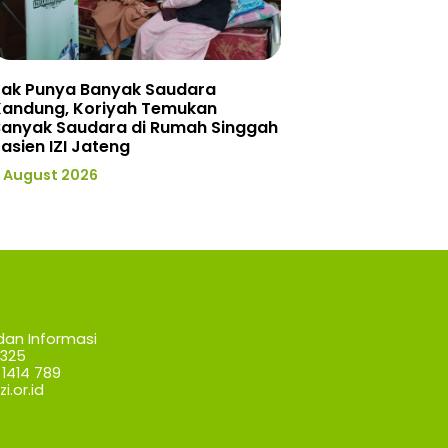
Tak Punya Banyak Saudara
Kandung, Koriyah Temukan
Banyak Saudara di Rumah Singgah
asien IZI Jateng
 August 2026
dan Informasi
7325
1414 789
i.or.id