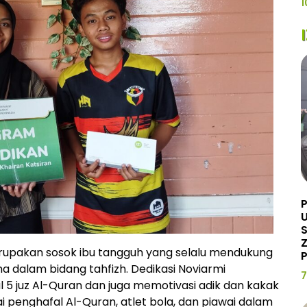
1
U
Z
erupakan sosok ibu tangguh yang selalu mendukung
P
 dalam bidang tahfizh. Dedikasi Noviarmi
7
5 juz Al-Quran dan juga memotivasi adik dan kakak
i penghafal Al-Quran, atlet bola, dan piawai dalam