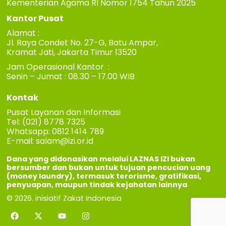
Kementerian Agama RI Nomor 1754 Tahun 2025
Kantor Pusat
Alamat :
Jl. Raya Condet No. 27-G, Batu Ampar,
Kramat Jati, Jakarta Timur 13520
Jam Operasional Kantor :
Senin – Jumat : 08.30 – 17.00 WIB
Kontak
Pusat Layanan dan Informasi
Tel: (021) 8778 7325
Whatsapp: 0812 1414 789
E-mail:
salam@izi.or.id
Dana yang didonasikan melalui LAZNAS IZI bukan
bersumber dan bukan untuk tujuan pencucian uang
(money laundry), termasuk terorisme, gratifikasi,
penyuapan, maupun tindak kejahatan lainnya
© 2026. inisiatif Zakat Indonesia