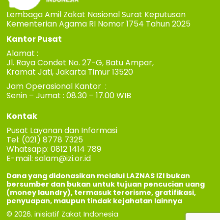
Lembaga Amil Zakat Nasional Surat Keputusan
Kementerian Agama RI Nomor 1754 Tahun 2025
Kantor Pusat
Alamat :
Jl. Raya Condet No. 27-G, Batu Ampar,
Kramat Jati, Jakarta Timur 13520
Jam Operasional Kantor :
Senin – Jumat : 08.30 – 17.00 WIB
Kontak
Pusat Layanan dan Informasi
Tel: (021) 8778 7325
Whatsapp: 0812 1414 789
E-mail:
salam@izi.or.id
Dana yang didonasikan melalui LAZNAS IZI bukan
bersumber dan bukan untuk tujuan pencucian uang
(money laundry), termasuk terorisme, gratifikasi,
penyuapan, maupun tindak kejahatan lainnya
© 2026. inisiatif Zakat Indonesia