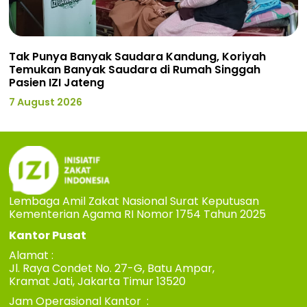
Tak Punya Banyak Saudara Kandung, Koriyah
Temukan Banyak Saudara di Rumah Singgah
Pasien IZI Jateng
7 August 2026
Lembaga Amil Zakat Nasional Surat Keputusan
Kementerian Agama RI Nomor 1754 Tahun 2025
Kantor Pusat
Alamat :
Jl. Raya Condet No. 27-G, Batu Ampar,
Kramat Jati, Jakarta Timur 13520
Jam Operasional Kantor :