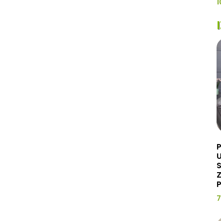
1
U
Z
P
7