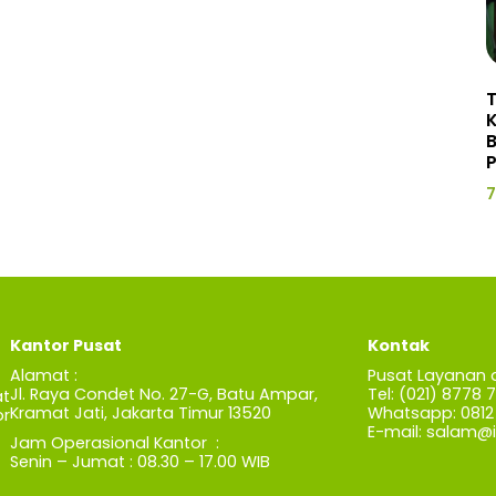
P
7
Kantor Pusat
Kontak
Alamat :
Pusat Layanan 
Jl. Raya Condet No. 27-G, Batu Ampar,
Tel: (021) 8778 
t
Kramat Jati, Jakarta Timur 13520
Whatsapp: 0812 
r
E-mail:
salam@iz
Jam Operasional Kantor :
Senin – Jumat : 08.30 – 17.00 WIB