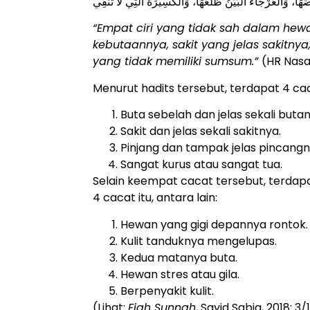
ضُهَا، وَالْعَرْجَاءُ الْبَيِّنُ ظَلْعُهَا، وَالْكَسِيرَةُ الَّتِي لَا تُنْقِي
“Empat ciri yang tidak sah dalam hew
kebutaannya, sakit yang jelas sakitny
yang tidak memiliki sumsum.”
(HR Nasa
Menurut hadits tersebut, terdapat 4 ca
Buta sebelah dan jelas sekali butan
Sakit dan jelas sekali sakitnya.
Pinjang dan tampak jelas pincangn
Sangat kurus atau sangat tua.
Selain keempat cacat tersebut, terdapa
4 cacat itu, antara lain:
Hewan yang gigi depannya rontok.
Kulit tanduknya mengelupas.
Kedua matanya buta.
Hewan stres atau gila.
Berpenyakit kulit.
(Lihat:
Fiqh Sunnah
, Sayid Sabiq, 2018: 3