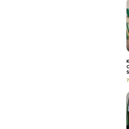
K
C
7