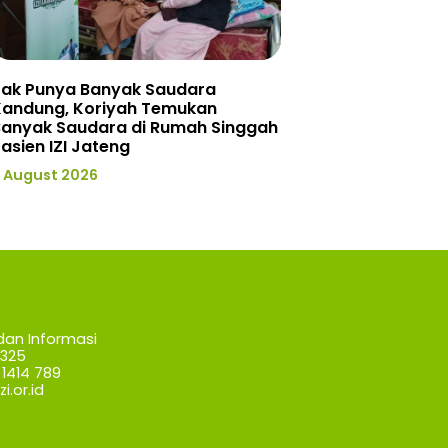
Tak Punya Banyak Saudara
Kandung, Koriyah Temukan
Banyak Saudara di Rumah Singgah
asien IZI Jateng
 August 2026
dan Informasi
7325
1414 789
i.or.id