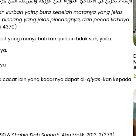
أَرْبَعَةٌ لَا يُجْزِينَ فِي الْأَضَاحِيِّ: الْعَوْرَاءُ الْبَيِّنُ عَوَرُهَا، وَالْمَرِيضَةُ الْبَيِّنُ مَرَ
an kurban yaitu; buta sebelah matanya yang jelas
a, pincang yang jelas pincangnya, dan pecah kakinya
i 4370)
cat yang menyebabkan qurban tidak sah, yaitu:
ya.
D
ya.
2
 cacat lain yang kadarnya dapat di-
qiyas
-kan kepada
/190 &
Shahih Fiqh Sunnah
, Abu Malik, 2013: 2/373)