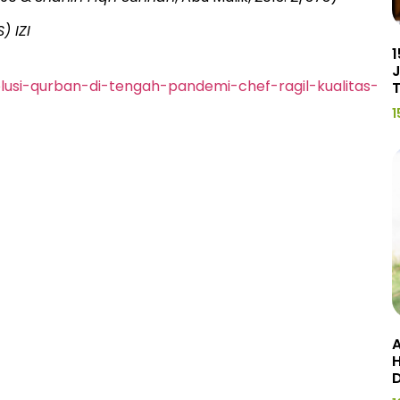
 IZI
1
J
-solusi-qurban-di-tengah-pandemi-chef-ragil-kualitas-
1
A
H