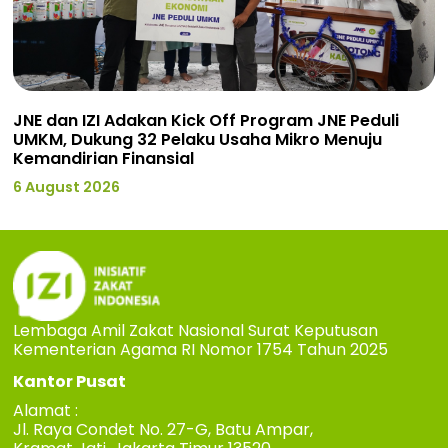
JNE dan IZI Adakan Kick Off Program JNE Peduli
UMKM, Dukung 32 Pelaku Usaha Mikro Menuju
Kemandirian Finansial
6 August 2026
Lembaga Amil Zakat Nasional Surat Keputusan
Kementerian Agama RI Nomor 1754 Tahun 2025
Kantor Pusat
Alamat :
Jl. Raya Condet No. 27-G, Batu Ampar,