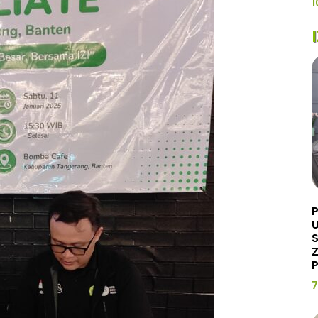
1
U
Z
P
7