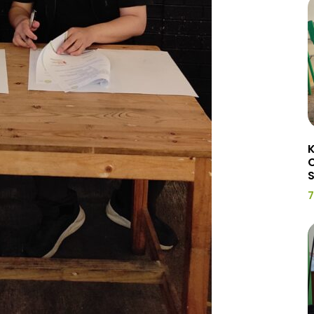
K
C
7