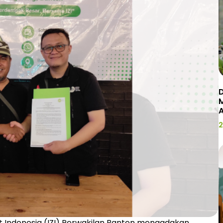
D
2
kat Indonesia (IZI) Perwakilan Banten mengadakan