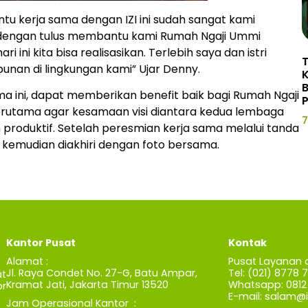
u kerja sama dengan IZI ini sudah sangat kami
ZI dengan tulus membantu kami Rumah Ngaji Ummi
i ini kita bisa realisasikan. Terlebih saya dan istri
unan di lingkungan kami” Ujar Denny.
a ini, dapat memberikan benefit baik bagi Rumah Ngaji
P
erutama agar kesamaan visi diantara kedua lembaga
7
n produktif. Setelah peresmian kerja sama melalui tanda
i kemudian diakhiri dengan foto bersama.
Kantor Pusat
Kontak
Alamat :
Pusat Layanan 
Jl. Raya Condet No. 27-G, Batu Ampar,
Tel: (021) 8778 
t
Kramat Jati, Jakarta Timur 13520
Whatsapp: 0812 
r
E-mail:
salam@iz
Jam Operasional Kantor :