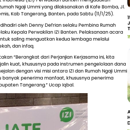
mah Ngaji Ummi yang dilaksanakan di Kafe Bomba, Jl.
emis, Kab Tangerang, Banten, pada Sabtu (11/1/25).
1
J
dihadiri oleh Denny Defrian selaku Pembina Rumah
elaku Kepala Perwakilan IZI Banten. Pelaksanaan acara
1
 untuk saling menguatkan kedua lembaga melalui
kah, dan infaq.
kan “Berangkat dari Perjanjian Kerjasama ini, kita
erjalin kuat, khususnya pada instrumen pengelolaan dana
 sejalan dengan visi misi antara IZI dan Rumah Ngaji Ummi
 banyak penerima manfaat, khususnya penerima
abupaten Tangerang.” Ucap Iqbal.
A
H