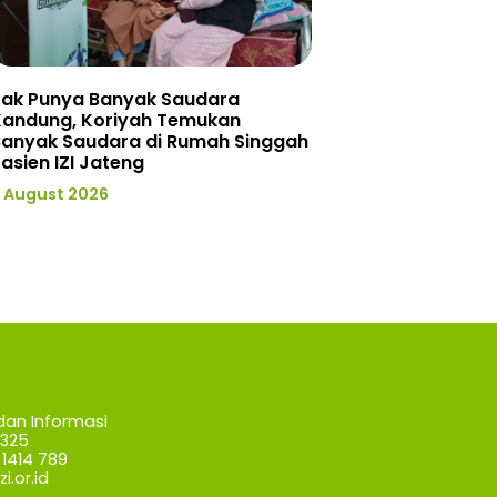
Tak Punya Banyak Saudara
Kandung, Koriyah Temukan
Banyak Saudara di Rumah Singgah
asien IZI Jateng
 August 2026
dan Informasi
7325
1414 789
i.or.id