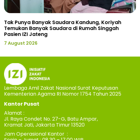
Tak Punya Banyak Saudara Kandung, Koriyah
Temukan Banyak Saudara di Rumah Singgah
Pasien IZI Jateng
7 August 2026
Lembaga Amil Zakat Nasional Surat Keputusan
Kementerian Agama RI Nomor 1754 Tahun 2025
Kantor Pusat
Alamat :
Jl. Raya Condet No. 27-G, Batu Ampar,
Kramat Jati, Jakarta Timur 13520
Jam Operasional Kantor :
Senin – Jumat : 08.30 – 17.00 WIB