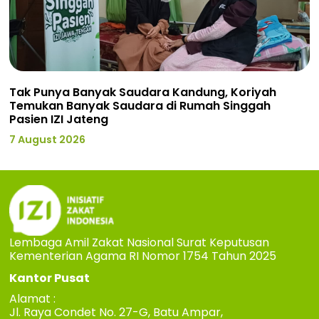
Tak Punya Banyak Saudara Kandung, Koriyah
Temukan Banyak Saudara di Rumah Singgah
Pasien IZI Jateng
7 August 2026
Lembaga Amil Zakat Nasional Surat Keputusan
Kementerian Agama RI Nomor 1754 Tahun 2025
Kantor Pusat
Alamat :
Jl. Raya Condet No. 27-G, Batu Ampar,