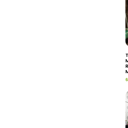
T
R
M
6