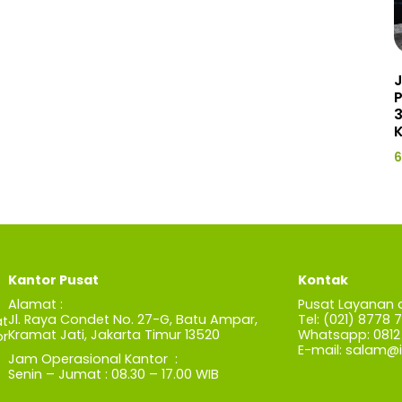
J
3
K
6
Kantor Pusat
Kontak
Alamat :
Pusat Layanan 
Jl. Raya Condet No. 27-G, Batu Ampar,
Tel: (021) 8778 
t
Kramat Jati, Jakarta Timur 13520
Whatsapp: 0812 
r
E-mail:
salam@iz
Jam Operasional Kantor :
Senin – Jumat : 08.30 – 17.00 WIB