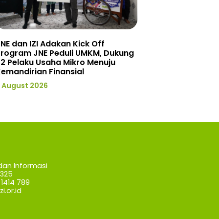
NE dan IZI Adakan Kick Off
Program JNE Peduli UMKM, Dukung
2 Pelaku Usaha Mikro Menuju
emandirian Finansial
 August 2026
dan Informasi
7325
1414 789
i.or.id