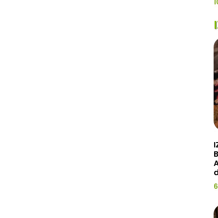
1
I
A
d
6