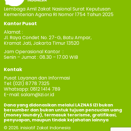
Lembaga Amil Zakat Nasional Surat Keputusan
Kementerian Agama RI Nomor 1754 Tahun 2025
Kantor Pusat
Alamat :
Jl. Raya Condet No. 27-G, Batu Ampar,
Kramat Jati, Jakarta Timur 13520
Jam Operasional Kantor :
Senin – Jumat : 08.30 – 17.00 WIB
Kontak
Pusat Layanan dan Informasi
Tel: (021) 8778 7325
Whatsapp: 0812 1414 789
E-mail:
salam@izi.or.id
Dana yang didonasikan melalui LAZNAS IZI bukan
bersumber dan bukan untuk tujuan pencucian uang
(money laundry), termasuk terorisme, gratifikasi,
penyuapan, maupun tindak kejahatan lainnya
© 2026. inisiatif Zakat Indonesia