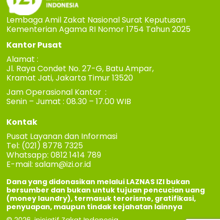
Lembaga Amil Zakat Nasional Surat Keputusan
Kementerian Agama RI Nomor 1754 Tahun 2025
Kantor Pusat
Alamat :
Jl. Raya Condet No. 27-G, Batu Ampar,
Kramat Jati, Jakarta Timur 13520
Jam Operasional Kantor :
Senin – Jumat : 08.30 – 17.00 WIB
Kontak
Pusat Layanan dan Informasi
Tel: (021) 8778 7325
Whatsapp: 0812 1414 789
E-mail:
salam@izi.or.id
Dana yang didonasikan melalui LAZNAS IZI bukan
bersumber dan bukan untuk tujuan pencucian uang
(money laundry), termasuk terorisme, gratifikasi,
penyuapan, maupun tindak kejahatan lainnya