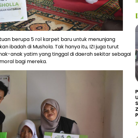
1
ntuan berupa 5 rol karpet baru untuk menunjang
badah di Mushola. Tak hanya itu, IZI juga turut
ak-anak yatim yang tinggal di daerah sekitar sebagai
 moral bagi mereka.
U
Z
P
7