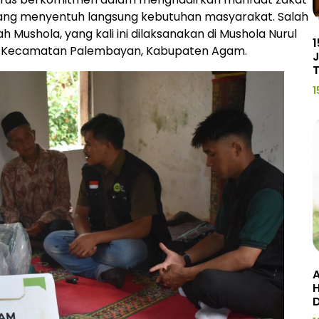
ang menyentuh langsung kebutuhan masyarakat. Salah
Mushola, yang kali ini dilaksanakan di Mushola Nurul
1
g, Kecamatan Palembayan, Kabupaten Agam.
J
1
A
H