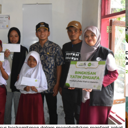
D
2
I) terus berkomitmen dalam menghadirkan manfaat zakat