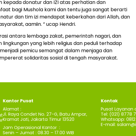
ih kepada donatur dan IZI atas perhatian dan
aat bagi Mushola kami dan tentu juga sangat berarti
onatur dan tim izi mendapat keberkahan dari Allah, dan
yarakat, aamiin. ” ucap Hendri.
orasi antara lembaga zakat, pemerintah nagari, dan
ngkungan yang lebih religius dan peduli terhadap
at menjadi pemicu semangat dalam menjaga dan
rerat solidaritas sosial di tengah masyarakat.
Kantor Pusat
Kontak
Alamat :
Pusat Layanan 
Jl. Raya Condet No. 27-G, Batu Ampar,
Tel: (021) 8778 
t
Kramat Jati, Jakarta Timur 13520
Whatsapp: 0812 
r
E-mail:
salam@iz
Jam Operasional Kantor :
Senin – Jumat : 08.30 – 17.00 WIB