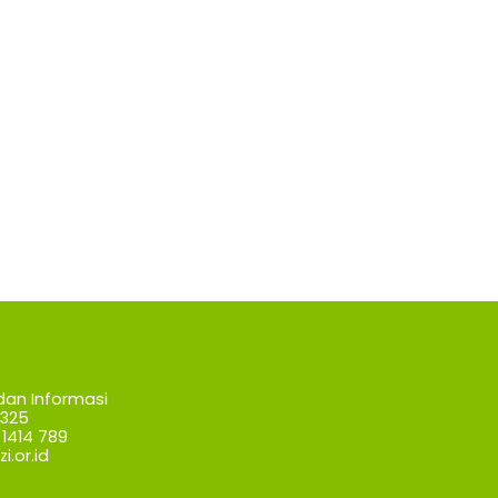
dan Informasi
7325
1414 789
i.or.id