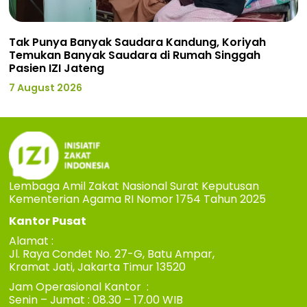
Tak Punya Banyak Saudara Kandung, Koriyah
Temukan Banyak Saudara di Rumah Singgah
Pasien IZI Jateng
7 August 2026
Lembaga Amil Zakat Nasional Surat Keputusan
Kementerian Agama RI Nomor 1754 Tahun 2025
Kantor Pusat
Alamat :
Jl. Raya Condet No. 27-G, Batu Ampar,
Kramat Jati, Jakarta Timur 13520
Jam Operasional Kantor :
Senin – Jumat : 08.30 – 17.00 WIB