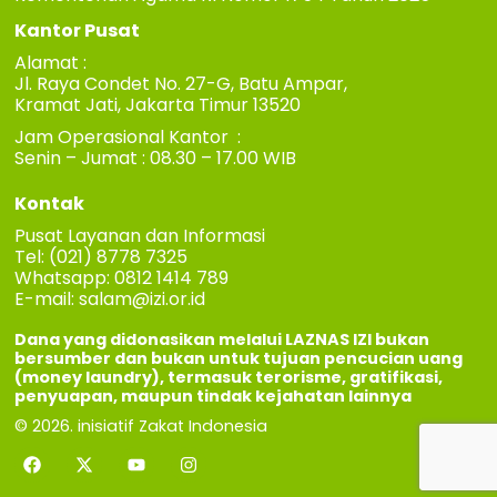
Kantor Pusat
Alamat :
Jl. Raya Condet No. 27-G, Batu Ampar,
Kramat Jati, Jakarta Timur 13520
Jam Operasional Kantor :
Senin – Jumat : 08.30 – 17.00 WIB
Kontak
Pusat Layanan dan Informasi
Tel: (021) 8778 7325
Whatsapp: 0812 1414 789
E-mail:
salam@izi.or.id
Dana yang didonasikan melalui LAZNAS IZI bukan
bersumber dan bukan untuk tujuan pencucian uang
(money laundry), termasuk terorisme, gratifikasi,
penyuapan, maupun tindak kejahatan lainnya
© 2026. inisiatif Zakat Indonesia