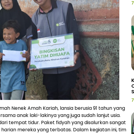
7
K
C
7
umah Nenek Amah Kariah, lansia berusia 91 tahun yang
ersama anak laki-lakinya yang juga sudah lanjut usia.
dari tempat tidur. Paket fidyah yang disalurkan sangat
rian mereka yang terbatas. Dalam kegiatan ini, tim