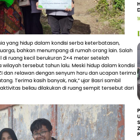
H
1
sia yang hidup dalam kondisi serba keterbatasan,
eluarga, bahkan menumpang di rumah orang lain. Salah
l di ruang kecil berukuran 2×4 meter setelah
ilayah tersebut tahun lalu. Meski hidup dalam kondisi
 IZI dan relawan dengan senyum haru dan ucapan terima
tang. Terima kasih banyak, nak,” ujar Basri sambil
ivitas beliau dilakukan di ruang sempit tersebut dari
U
Z
P