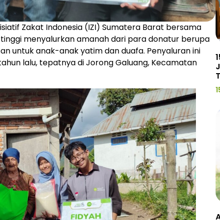
siatif Zakat Indonesia (IZI) Sumatera Barat bersama
ttinggi menyalurkan amanah dari para donatur berupa
isan untuk anak-anak yatim dan duafa. Penyaluran ini
1
tahun lalu, tepatnya di Jorong Galuang, Kecamatan
J
1
A