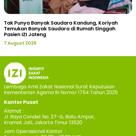
Tak Punya Banyak Saudara Kandung, Koriyah
Temukan Banyak Saudara di Rumah Singgah
Pasien IZI Jateng
7 August 2026
Lembaga Amil Zakat Nasional Surat Keputusan
Kementerian Agama RI Nomor 1754 Tahun 2025
Kantor Pusat
Alamat :
Jl. Raya Condet No. 27-G, Batu Ampar,
Kramat Jati, Jakarta Timur 13520
Jam Operasional Kantor :