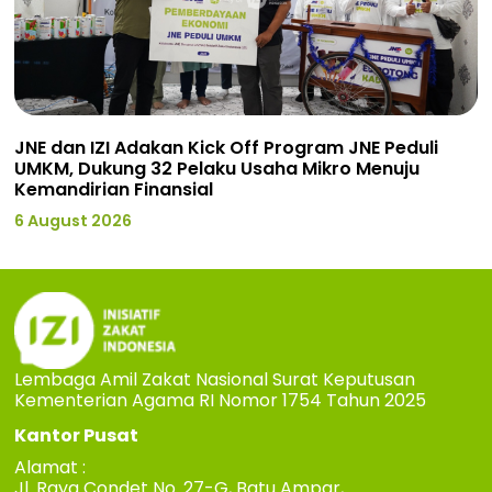
JNE dan IZI Adakan Kick Off Program JNE Peduli
UMKM, Dukung 32 Pelaku Usaha Mikro Menuju
Kemandirian Finansial
6 August 2026
Lembaga Amil Zakat Nasional Surat Keputusan
Kementerian Agama RI Nomor 1754 Tahun 2025
Kantor Pusat
Alamat :
Jl. Raya Condet No. 27-G, Batu Ampar,