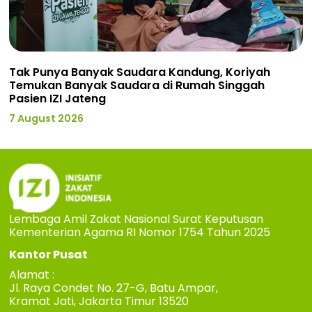
Tak Punya Banyak Saudara Kandung, Koriyah
Temukan Banyak Saudara di Rumah Singgah
Pasien IZI Jateng
7 August 2026
Lembaga Amil Zakat Nasional Surat Keputusan
Kementerian Agama RI Nomor 1754 Tahun 2025
Kantor Pusat
Alamat :
Jl. Raya Condet No. 27-G, Batu Ampar,
Kramat Jati, Jakarta Timur 13520