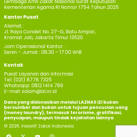
Lembaga Amil Zakat Nasional Surat Keputusan
Kementerian Agama RI Nomor 1754 Tahun 2025
Kantor Pusat
Alamat :
Jl. Raya Condet No. 27-G, Batu Ampar,
Kramat Jati, Jakarta Timur 13520
Jam Operasional Kantor :
Senin – Jumat : 08.30 – 17.00 WIB
Kontak
Pusat Layanan dan Informasi
Tel: (021) 8778 7325
Whatsapp: 0812 1414 789
E-mail:
salam@izi.or.id
Dana yang didonasikan melalui LAZNAS IZI bukan
bersumber dan bukan untuk tujuan pencucian uang
(money laundry), termasuk terorisme, gratifikasi,
penyuapan, maupun tindak kejahatan lainnya
© 2026. inisiatif Zakat Indonesia