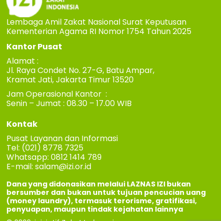
Lembaga Amil Zakat Nasional Surat Keputusan
Kementerian Agama RI Nomor 1754 Tahun 2025
Kantor Pusat
Alamat :
Jl. Raya Condet No. 27-G, Batu Ampar,
Kramat Jati, Jakarta Timur 13520
Jam Operasional Kantor :
Senin – Jumat : 08.30 – 17.00 WIB
Kontak
Pusat Layanan dan Informasi
Tel: (021) 8778 7325
Whatsapp: 0812 1414 789
E-mail:
salam@izi.or.id
Dana yang didonasikan melalui LAZNAS IZI bukan
bersumber dan bukan untuk tujuan pencucian uang
(money laundry), termasuk terorisme, gratifikasi,
penyuapan, maupun tindak kejahatan lainnya