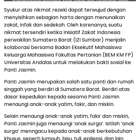
“Kebahagiaan Bersama Anak Yatim dan Disabilitas Panti
Jasmin” – Dok. IZI
Syukur atas nikmat rezeki dapat terwujud dengan
menyisihkan sebagian harta dengan menunaikan
zakat, infak dan sedekah. Oleh karenanya, suatu
nikmat tersendiri ketika Inisiatif Zakat Indonesia
perwakilan Sumatera Barat (IZI Sumbar) menjalin
kolaborasi bersama Badan Eksekutif Mahasiswa
Keluarga Mahasiswa Fakultas Pertanian (BEM KM FP)
Universitas Andalas untuk melakukan bakti sosial ke
Panti Jasmin.
Panti Jasmin merupakan salah satu panti dan rumah
singgah yang berdiri di Sumatera Barat. Berdiri atas
dasar kepedulian kepada sesama Panti Jasmin
menaungi anak-anak yatim, fakir, dan miskin.
Selain menaungi anak-anak yatim, fakir dan miskin,
Panti Jasmin juga menaungi ‘anak surga’. Istilah ‘anak
surga’ menngacu kepada anak-anak berkebutuhan
khusus, seperti lumpuh, bisu, tuli, epilepsi, dan lain