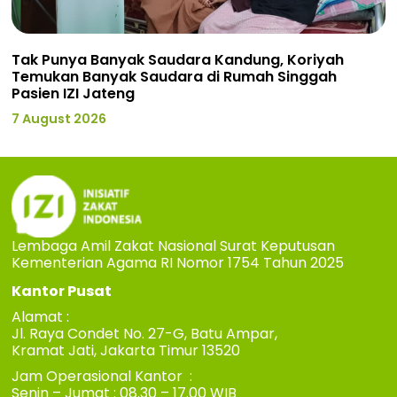
Tak Punya Banyak Saudara Kandung, Koriyah
Temukan Banyak Saudara di Rumah Singgah
Pasien IZI Jateng
7 August 2026
Lembaga Amil Zakat Nasional Surat Keputusan
Kementerian Agama RI Nomor 1754 Tahun 2025
Kantor Pusat
Alamat :
Jl. Raya Condet No. 27-G, Batu Ampar,
Kramat Jati, Jakarta Timur 13520
Jam Operasional Kantor :
Senin – Jumat : 08.30 – 17.00 WIB