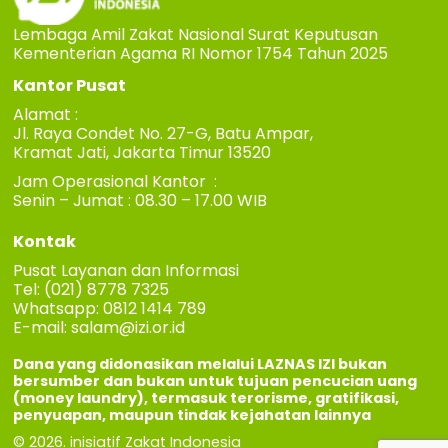
Lembaga Amil Zakat Nasional Surat Keputusan
Kementerian Agama RI Nomor 1754 Tahun 2025
Kantor Pusat
Alamat :
Jl. Raya Condet No. 27-G, Batu Ampar,
Kramat Jati, Jakarta Timur 13520
Jam Operasional Kantor :
Senin – Jumat : 08.30 – 17.00 WIB
Kontak
Pusat Layanan dan Informasi
Tel: (021) 8778 7325
Whatsapp: 0812 1414 789
E-mail:
salam@izi.or.id
Dana yang didonasikan melalui LAZNAS IZI bukan
bersumber dan bukan untuk tujuan pencucian uang
(money laundry), termasuk terorisme, gratifikasi,
penyuapan, maupun tindak kejahatan lainnya
© 2026. inisiatif Zakat Indonesia