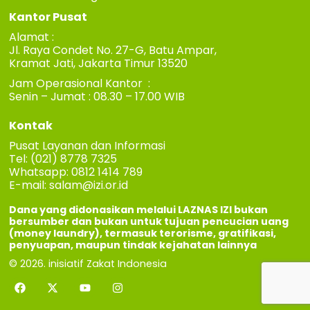
Kantor Pusat
Alamat :
Jl. Raya Condet No. 27-G, Batu Ampar,
Kramat Jati, Jakarta Timur 13520
Jam Operasional Kantor :
Senin – Jumat : 08.30 – 17.00 WIB
Kontak
Pusat Layanan dan Informasi
Tel: (021) 8778 7325
Whatsapp: 0812 1414 789
E-mail:
salam@izi.or.id
Dana yang didonasikan melalui LAZNAS IZI bukan
bersumber dan bukan untuk tujuan pencucian uang
(money laundry), termasuk terorisme, gratifikasi,
penyuapan, maupun tindak kejahatan lainnya
© 2026. inisiatif Zakat Indonesia