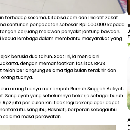
n terhadap sesama, Kitabisa.com dan Inisiatif Zakat
dana santunan pengobatan sebesar Rp1.000.000 kepada
1
J
ng tengah berjuang melawan penyakit jantung bawaan.
ergi kedua lembaga dalam membantu masyarakat yang
1
jak berusia dua tahun. Saat ini, ia menjalani
, Jakarta, dengan memanfaatkan fasilitas BPJS
 telah berlangsung selama tiga bulan terakhir dan
orang tuanya.
edua orang tuanya menempati Rumah Singgah Aafiyah
akit. Sang ayah yang sebelumnya bekerja sebagai buruh
Rp2 juta per bulan kini tidak lagi bekerja agar dapat
tara itu, sang ibu, Hasniati, berperan sebagai ibu
an selama masa perawatan.
A
H