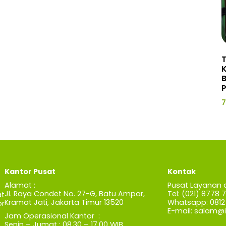
P
7
Kantor Pusat
Kontak
Alamat :
Pusat Layanan 
Jl. Raya Condet No. 27-G, Batu Ampar,
Tel: (021) 8778 
t
Kramat Jati, Jakarta Timur 13520
Whatsapp: 0812 
r
E-mail:
salam@iz
Jam Operasional Kantor :
Senin – Jumat : 08.30 – 17.00 WIB