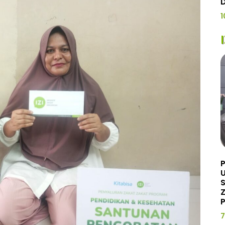
1
U
Z
P
7