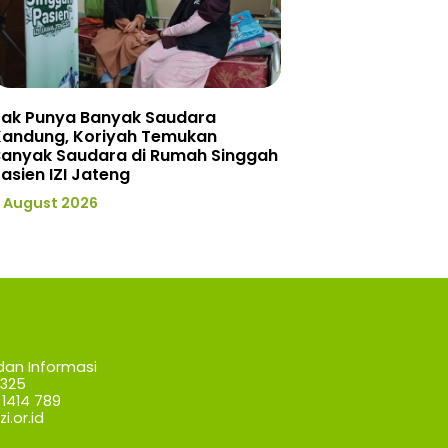
Tak Punya Banyak Saudara
Kandung, Koriyah Temukan
Banyak Saudara di Rumah Singgah
asien IZI Jateng
 August 2026
dan Informasi
7325
1414 789
i.or.id