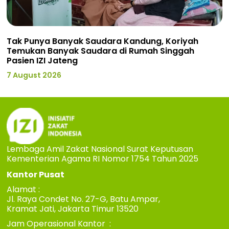
Tak Punya Banyak Saudara Kandung, Koriyah
Temukan Banyak Saudara di Rumah Singgah
Pasien IZI Jateng
7 August 2026
Lembaga Amil Zakat Nasional Surat Keputusan
Kementerian Agama RI Nomor 1754 Tahun 2025
Kantor Pusat
Alamat :
Jl. Raya Condet No. 27-G, Batu Ampar,
Kramat Jati, Jakarta Timur 13520
Jam Operasional Kantor :