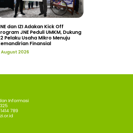
NE dan IZI Adakan Kick Off
Program JNE Peduli UMKM, Dukung
2 Pelaku Usaha Mikro Menuju
emandirian Finansial
 August 2026
dan Informasi
7325
1414 789
i.or.id