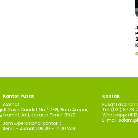
J
3
K
6
Kantor Pusat
Kontak
Alamat :
Pusat Layanan 
Jl. Raya Condet No. 27-G, Batu Ampar,
Tel: (021) 8778 
t
Kramat Jati, Jakarta Timur 13520
Whatsapp: 0812 
r
E-mail:
salam@iz
Jam Operasional Kantor :
Senin – Jumat : 08.30 – 17.00 WIB