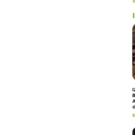
1
I
A
d
6