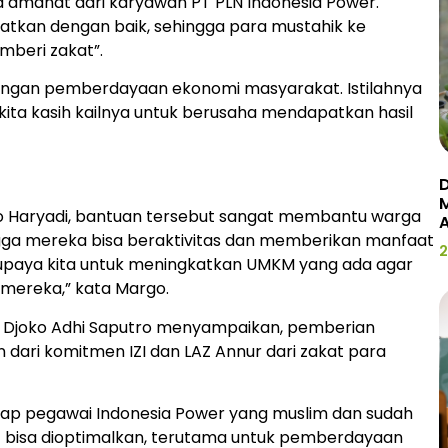
d amanat dari karyawan PT PLN Indonesia Power.
atkan dengan baik, sehingga para mustahik ke
mberi zakat”.
dengan pemberdayaan ekonomi masyarakat. Istilahnya
 kita kasih kailnya untuk berusaha mendapatkan hasil
D
 Haryadi, bantuan tersebut sangat membantu warga
hingga mereka bisa beraktivitas dan memberikan manfaat
2
ai upaya kita untuk meningkatkan UMKM yang ada agar
mereka,” kata Margo.
g, Djoko Adhi Saputro menyampaikan, pemberian
n dari komitmen IZI dan LAZ Annur dari zakat para
dap pegawai Indonesia Power yang muslim dan sudah
 bisa dioptimalkan, terutama untuk pemberdayaan