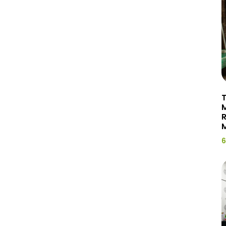
T
R
M
6