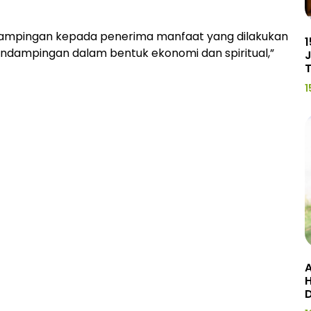
ampingan kepada penerima manfaat yang dilakukan
1
endampingan dalam bentuk ekonomi dan spiritual,”
J
1
A
H