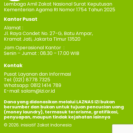
Lembaga Amil Zakat Nasional Surat Keputusan
Kementerian Agama RI Nomor 1754 Tahun 2025
Kantor Pusat
Alamat :
Jl. Raya Condet No. 27-G, Batu Ampar,
Kramat Jati, Jakarta Timur 13520
Jam Operasional Kantor :
Senin – Jumat : 08.30 – 17.00 WIB
Kontak
Pusat Layanan dan Informasi
Tel: (021) 8778 7325
Whatsapp: 0812 1414 789
E-mail:
salam@izi.or.id
Dana yang didonasikan melalui LAZNAS IZI bukan
bersumber dan bukan untuk tujuan pencucian uang
(money laundry), termasuk terorisme, gratifikasi,
penyuapan, maupun tindak kejahatan lainnya
© 2026. inisiatif Zakat Indonesia