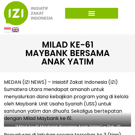
MILAD KE-61
MAYBANK BERSAMA
ANAK YATIM
MEDAN (IZI NEWS) – Inisiatif Zakat Indonesia (IZI)
Sumatera Utara mendapat amanah untuk
menyalurkan dana kebajikan program yang di kelola
oleh Maybank Unit Usaha Syariah (USS) untuk
santunan yatim dan dhuafa. Sekaligus bertepatan
dengan Milad Maybank ke 61.
“Milad ke-61 Maybank Bersama Anak Yatim” – Dok. IZI
Penyaluran di lakukan secara tersebar ke 3 (tiga)