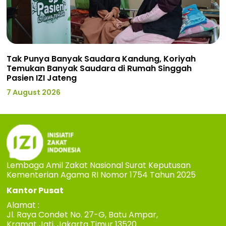
Tak Punya Banyak Saudara Kandung, Koriyah
Temukan Banyak Saudara di Rumah Singgah
Pasien IZI Jateng
7 August 2026
Lembaga Amil Zakat Nasional Surat Keputusan
Kementerian Agama RI Nomor 1754 Tahun 2025
Kantor Pusat
Alamat :
Jl. Raya Condet No. 27-G, Batu Ampar,
Kramat Jati, Jakarta Timur 13520