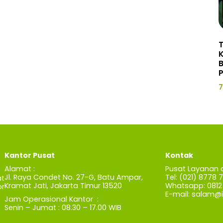
P
7
Kantor Pusat
Kontak
Alamat :
Pusat Layanan 
Jl. Raya Condet No. 27-G, Batu Ampar,
Tel: (021) 8778 
t
Kramat Jati, Jakarta Timur 13520
Whatsapp: 0812 
r
E-mail:
salam@iz
Jam Operasional Kantor :
Senin – Jumat : 08.30 – 17.00 WIB