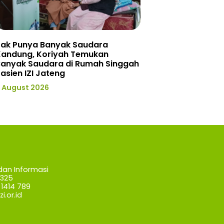
Tak Punya Banyak Saudara
Kandung, Koriyah Temukan
Banyak Saudara di Rumah Singgah
asien IZI Jateng
 August 2026
dan Informasi
7325
1414 789
i.or.id