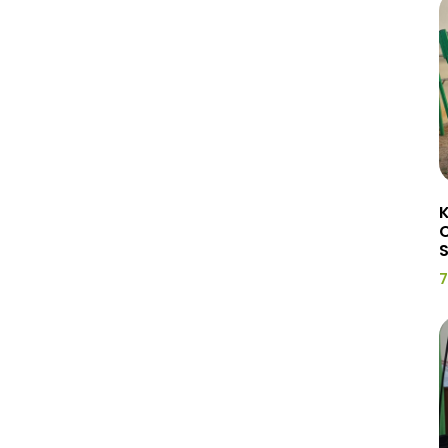
K
C
7