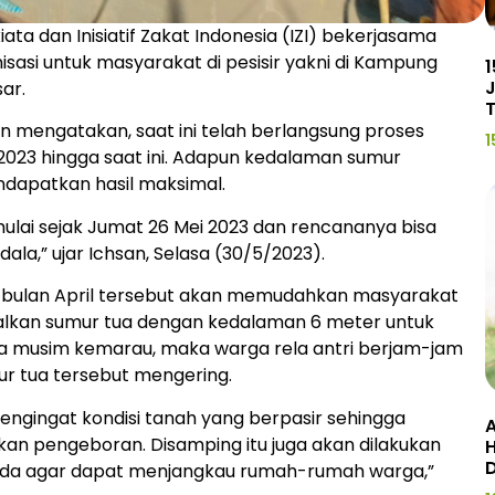
ata dan Inisiatif Zakat Indonesia (IZI) bekerjasama
isasi untuk masyarakat di pesisir yakni di Kampung
1
J
ar.
 mengatakan, saat ini telah berlangsung proses
1
023 hingga saat ini. Adapun kedalaman sumur
ndapatkan hasil maksimal.
ulai sejak Jumat 26 Mei 2023 dan rencananya bisa
ndala,” ujar Ichsan, Selasa (30/5/2023).
da bulan April tersebut akan memudahkan masyarakat
dalkan sumur tua dengan kedalaman 6 meter untuk
ika musim kemarau, maka warga rela antri berjam-jam
ur tua tersebut mengering.
mengingat kondisi tanah yang berpasir sehingga
A
kan pengeboran. Disamping itu juga akan dilakukan
H
g ada agar dapat menjangkau rumah-rumah warga,”