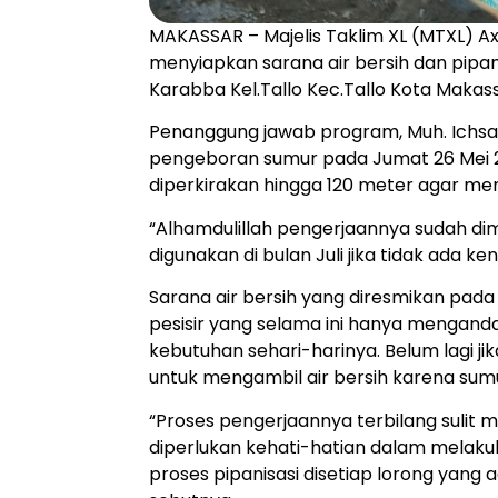
MAKASSAR – Majelis Taklim XL (MTXL) Axi
menyiapkan sarana air bersih dan pipan
Karabba Kel.Tallo Kec.Tallo Kota Makass
Penanggung jawab program, Muh. Ichsan
pengeboran sumur pada Jumat 26 Mei 2
diperkirakan hingga 120 meter agar me
“Alhamdulillah pengerjaannya sudah dim
digunakan di bulan Juli jika tidak ada ke
Sarana air bersih yang diresmikan pa
pesisir yang selama ini hanya mengan
kebutuhan sehari-harinya. Belum lagi j
untuk mengambil air bersih karena sum
“Proses pengerjaannya terbilang sulit 
diperlukan kehati-hatian dalam melaku
proses pipanisasi disetiap lorong yan