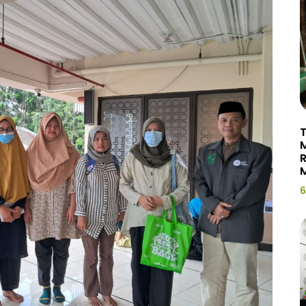
T
R
M
6