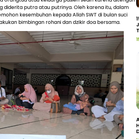
 diderita putra atau putrinya. Oleh karena itu, dalam
mohon kesembuhan kepada Allah SWT di bulan suci
1
lakukan bimbingan rohani dan dzikir doa bersama.
J
1
A
H