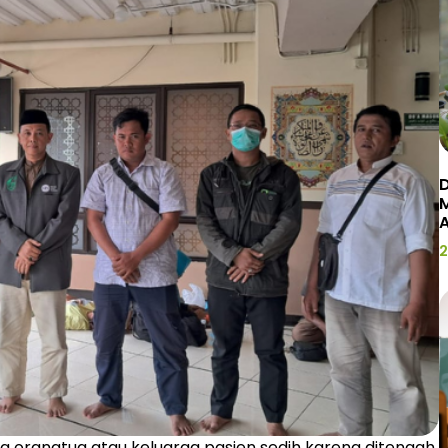
D
2
a orangtua atau keluarga pasien sedih karena ditengah