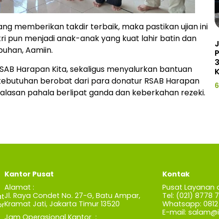
ng memberikan takdir terbaik, maka pastikan ujian ini
ri pun menjadi anak-anak yang kuat lahir batin dan
J
uhan, Aamiin.
3
RSAB Harapan Kita, sekaligus menyalurkan bantuan
K
 kebutuhan berobat dari para donatur RSAB Harapan
6
lasan pahala berlipat ganda dan keberkahan rezeki.
Kantor Pusat
Kontak
Alamat :
Pusat Layanan 
Jl. Raya Condet No. 27-G, Batu Ampar,
Tel: (021) 8778 
t
Kramat Jati, Jakarta Timur 13520
Whatsapp: 0812 
r
E-mail:
salam@iz
Jam Operasional Kantor :