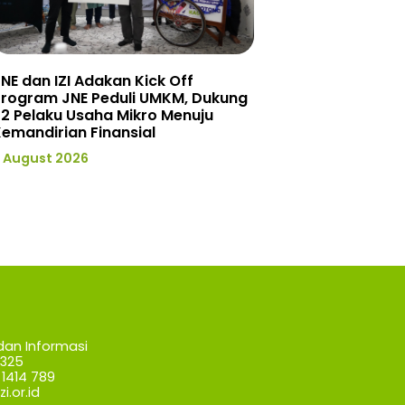
NE dan IZI Adakan Kick Off
Program JNE Peduli UMKM, Dukung
2 Pelaku Usaha Mikro Menuju
emandirian Finansial
 August 2026
dan Informasi
7325
1414 789
i.or.id