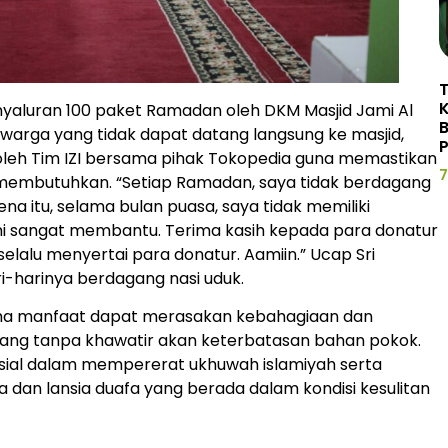
yaluran 100 paket Ramadan oleh DKM Masjid Jami Al
warga yang tidak dapat datang langsung ke masjid,
P
oleh Tim IZI bersama pihak Tokopedia guna memastikan
7
embutuhkan. “Setiap Ramadan, saya tidak berdagang
ena itu, selama bulan puasa, saya tidak memiliki
ni sangat membantu. Terima kasih kepada para donatur
lalu menyertai para donatur. Aamiin.” Ucap Sri
-harinya berdagang nasi uduk.
rima manfaat dapat merasakan kebahagiaan dan
ang tanpa khawatir akan keterbatasan bahan pokok.
sosial dalam mempererat ukhuwah islamiyah serta
dan lansia duafa yang berada dalam kondisi kesulitan