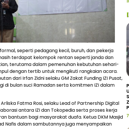
1
formal, seperti pedagang kecil, buruh, dan pekerja
masih terdapat kelompok rentan seperti janda dan
tian, terutama dalam pemenuhan kebutuhan sehari-
mpul dengan tertib untuk mengikuti rangkaian acara.
n dari Irfan Zidni selaku GM Zakat Funding IZI Pusat,
 di bulan suci Ramadan serta komitmen IZI dalam
U
Z
liska Fatma Rosi, selaku Lead of Partnership Digital
P
borasi antara IZI dan Tokopedia serta proses kerja
7
uran bantuan bagi masyarakat duafa. Ketua DKM Masjid
ad Nafis dalam sambutannya juga menyampaikan