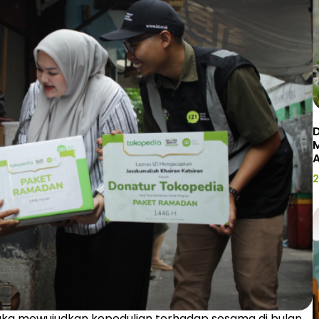
D
2
gka mewujudkan kepedulian terhadap sesama di bulan