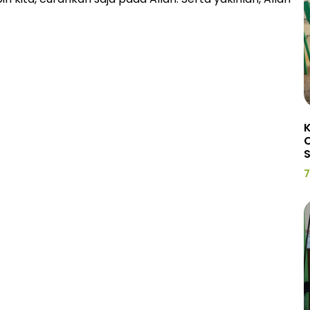
K
C
7