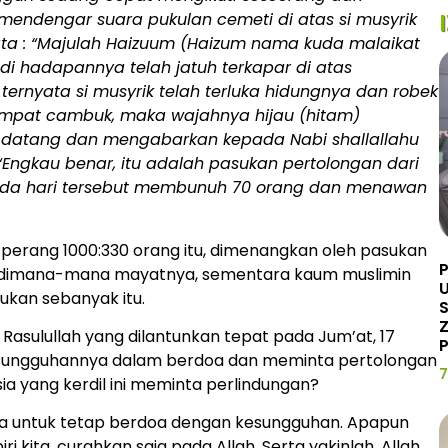
 mendengar suara pukulan cemeti di atas si musyrik
ata : “Majulah Haizuum (Haizum nama kuda malaikat
ik di hadapannya telah jatuh terkapar di atas
ternyata si musyrik telah terluka hidungnya dan robek
empat cambuk, maka wajahnya hijau (hitam)
ut datang dan mengabarkan kepada Nabi shallallahu
 “Engkau benar, itu adalah pasukan pertolongan dari
pada hari tersebut membunuh 70 orang dan menawan
 perang 1000:330 orang itu, dimenangkan oleh pasukan
 dimana-mana mayatnya, sementara kaum muslimin
U
ukan sebanyak itu.
Z
asulullah yang dilantunkan tepat pada Jum’at, 17
P
kesungguhannya dalam berdoa dan meminta pertolongan
7
a yang kerdil ini meminta perlindungan?
a untuk tetap berdoa dengan kesungguhan. Apapun
ita, curahkan saja pada Allah. Serta yakinlah, Allah