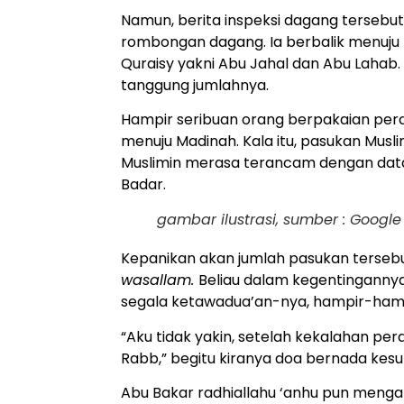
Namun, berita inspeksi dagang tersebu
rombongan dagang. Ia berbalik menuju
Quraisy yakni Abu Jahal dan Abu Lahab
tanggung jumlahnya.
Hampir seribuan orang berpakaian pe
menuju Madinah. Kala itu, pasukan Musl
Muslimin merasa terancam dengan data
Badar.
gambar ilustrasi, sumber : Google
Kepanikan akan jumlah pasukan tersebu
wasallam.
Beliau dalam kegentinganny
segala ketawadua’an-nya, hampir-hampi
“Aku tidak yakin, setelah kekalahan p
Rabb,” begitu kiranya doa bernada kesu
Abu Bakar radhiallahu ‘anhu pun mengaba