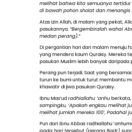
melihat bahwa kita semuanya tertidur k
di bawah pohon sholat dan menangis h
Atas izin Allah, di malam yang pekat, 
pasukannya.
“Bergembiralah wahai Abu 
medan perang).”
Di pergantian hari dari malam menuju fa
yang mendera kaum Quraisy. Mereka ter
pasukan Muslim lebih banyak daripada 
Perang pun terjadi. Saat yang bersamaa
turun ke bumi untuk turut membantu m
khawatir di jiwa pasukan Quraisy.
Ibnu Mas’ud
radhiallahu ‘anhu
berkata
sampingku, ‘Apakah engkau melihat ju
melihat jumlah mereka 100’, Padahal j
Pun dari Ibnu Abbas radhiallahu ‘anhu
pada hari tersebut (perang Badr) sun