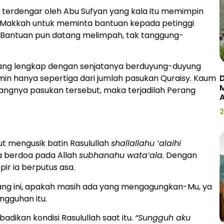
t terdengar oleh Abu Sufyan yang kala itu memimpin
 Makkah untuk meminta bantuan kepada petinggi
. Bantuan pun datang melimpah, tak tanggung-
rang lengkap dengan senjatanya berduyung-duyung
D
imin hanya sepertiga dari jumlah pasukan Quraisy. Kaum
ngnya pasukan tersebut, maka terjadilah Perang
2
t mengusik batin Rasulullah
shallallahu ‘alaihi
a berdoa pada Allah
subhanahu wata’ala.
Dengan
r ia berputus asa.
erang ini, apakah masih ada yang mengagungkan-Mu, ya
ngguhan itu.
dikan kondisi Rasulullah saat itu.
“Sungguh aku