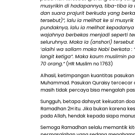
musyrikin di hadapannya, tiba-tiba ia
dan suara prajurit berkuda yang berk
tersebut)”, lalu ia melihat ke si musyr
pundaknya, lalu ia melihat kepadanya 
wajahnya berbekas menjadi seperti t
seluruhnya. Maka ia (anshori) terseb
‘alaihi wa sallam maka Nabi berkata :
langit ketiga”. Maka kaum muslimin 
70 orang.”
(HR Muslim no 1763)
Alhasil, ketimpangan kuantitas pasukan
Muhammad. Pasukan Quraisy tercecar
masih tidak percaya bisa mengalah pas
Sungguh, betapa dahsyat kekuatan doa R
Ramadhan 2H itu. Jika bukan karena 
pada Allah, hendak kepada siapa manusi
Semoga Ramadhan selalu memantik kit
permasalahan yang sedang menghampiri k