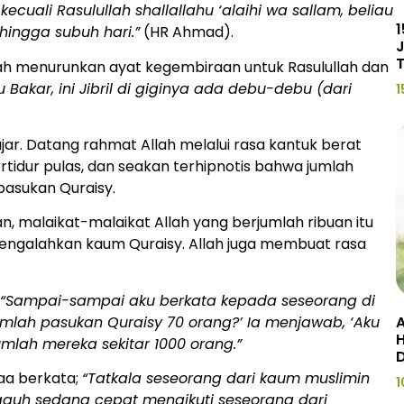
ecuali Rasulullah shallallahu ‘alaihi wa sallam, beliau
1
ingga subuh hari.”
(HR Ahmad).
J
Allah menurunkan ayat kegembiraan untuk Rasulullah dan
Bakar, ini Jibril di giginya ada debu-debu (dari
1
jar. Datang rahmat Allah melalui rasa kantuk berat
tidur pulas, dan seakan terhipnotis bahwa jumlah
pasukan Quraisy.
n, malaikat-malaikat Allah yang berjumlah ribuan itu
engalahkan kaum Quraisy. Allah juga membuat rasa
,
“Sampai-sampai aku berkata kepada seseorang di
mlah pasukan Quraisy 70 orang?’ Ia menjawab, ‘Aku
A
H
umlah mereka sekitar 1000 orang.”
maa berkata;
“Tatkala seseorang dari kaum muslimin
1
gguh sedang cepat mengikuti seseorang dari