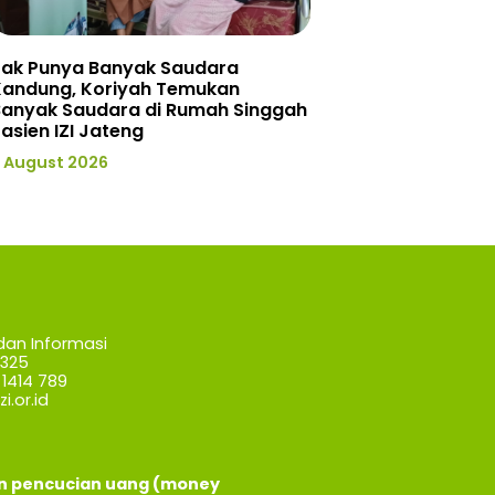
Tak Punya Banyak Saudara
Kandung, Koriyah Temukan
Banyak Saudara di Rumah Singgah
asien IZI Jateng
 August 2026
dan Informasi
7325
1414 789
i.or.id
an pencucian uang (money