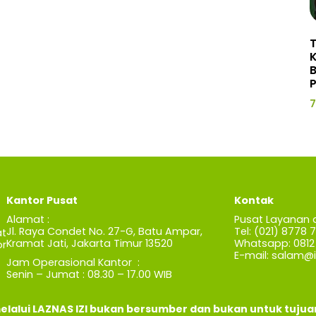
P
7
Kantor Pusat
Kontak
Alamat :
Pusat Layanan 
Jl. Raya Condet No. 27-G, Batu Ampar,
Tel: (021) 8778 
t
Kramat Jati, Jakarta Timur 13520
Whatsapp: 0812 
r
E-mail:
salam@iz
Jam Operasional Kantor :
Senin – Jumat : 08.30 – 17.00 WIB
elalui LAZNAS IZI bukan bersumber dan bukan untuk tuju