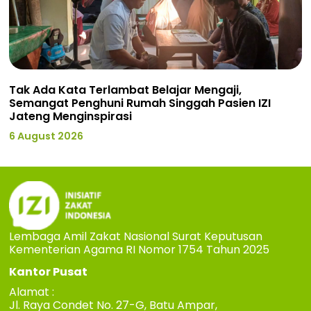
Tak Ada Kata Terlambat Belajar Mengaji,
Semangat Penghuni Rumah Singgah Pasien IZI
Jateng Menginspirasi
6 August 2026
Lembaga Amil Zakat Nasional Surat Keputusan
Kementerian Agama RI Nomor 1754 Tahun 2025
Kantor Pusat
Alamat :
Jl. Raya Condet No. 27-G, Batu Ampar,