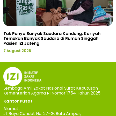
Tak Punya Banyak Saudara Kandung, Koriyah
Temukan Banyak Saudara di Rumah Singgah
Pasien IZI Jateng
7 August 2026
Lembaga Amil Zakat Nasional Surat Keputusan
Kementerian Agama RI Nomor 1754 Tahun 2025
Kantor Pusat
Alamat :
Jl. Raya Condet No. 27-G, Batu Ampar,