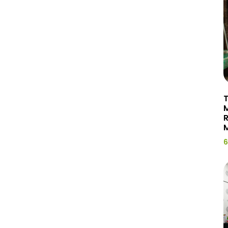
T
R
M
6