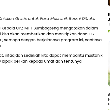
1
hicken Gratis untuk Para Mustahik Resmi Dibuka
J
aku Kepala UPZ MTT Sumbagteng mengatakan dalam
1
i kita akan memberikan dan menitipkan dana ZIS
lu, semoga dengan berjalannya program ini, nantinya
a
kat, infaq dan sedekah kita dapat membantu mustahik
00 lapak berkah kepada umat dan tentunya
A
H