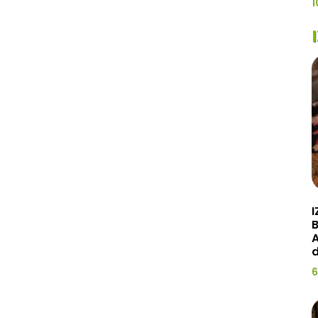
1
I
A
d
6