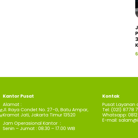
J
3
K
6
Kantor Pusat
Kontak
Alamat :
Pusat Layanan 
Jl. Raya Condet No. 27-G, Batu Ampar,
Tel: (021) 8778 
t
Kramat Jati, Jakarta Timur 13520
Whatsapp: 0812 
r
E-mail:
salam@iz
Jam Operasional Kantor :
Senin – Jumat : 08.30 – 17.00 WIB