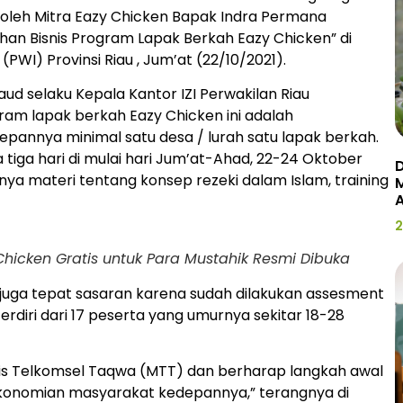
ri oleh Mitra Eazy Chicken Bapak Indra Permana
n Bisnis Program Lapak Berkah Eazy Chicken” di
WI) Provinsi Riau , Jum’at (22/10/2021).
 selaku Kepala Kantor IZI Perwakilan Riau
am lapak berkah Eazy Chicken ini adalah
epannya minimal satu desa / lurah satu lapak berkah.
tiga hari di mulai hari Jum’at-Ahad, 22-24 Oktober
D
ya materi tentang konsep rezeki dalam Islam, training
2
hicken Gratis untuk Para Mustahik Resmi Dibuka
 juga tepat sasaran karena sudah dilakukan assesment
diri dari 17 peserta yang umurnya sekitar 18-28
lis Telkomsel Taqwa (MTT) dan berharap langkah awal
ekonomian masyarakat kedepannya,” terangnya di