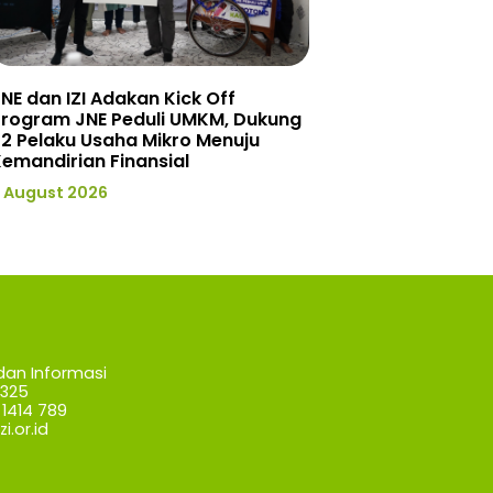
NE dan IZI Adakan Kick Off
Program JNE Peduli UMKM, Dukung
2 Pelaku Usaha Mikro Menuju
emandirian Finansial
 August 2026
dan Informasi
7325
1414 789
i.or.id