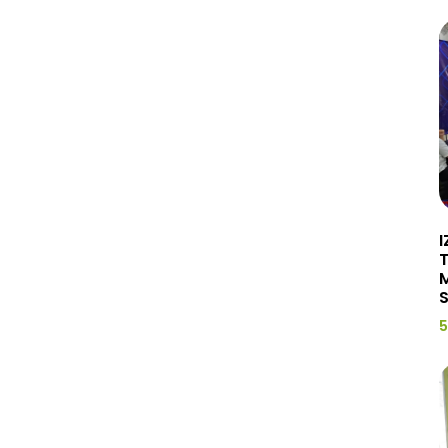
I
M
S
5