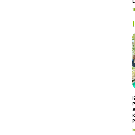
1
I
A
5