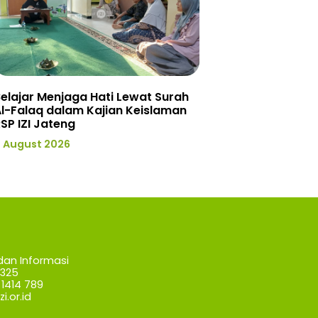
elajar Menjaga Hati Lewat Surah
l-Falaq dalam Kajian Keislaman
SP IZI Jateng
 August 2026
dan Informasi
7325
1414 789
i.or.id