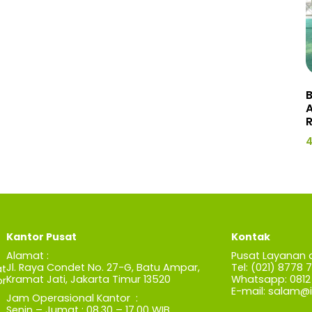
B
A
R
4
Kantor Pusat
Kontak
Alamat :
Pusat Layanan 
Jl. Raya Condet No. 27-G, Batu Ampar,
Tel: (021) 8778 
t
Kramat Jati, Jakarta Timur 13520
Whatsapp: 0812 
r
E-mail:
salam@iz
Jam Operasional Kantor :
Senin – Jumat : 08.30 – 17.00 WIB