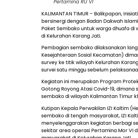
Pertamina RU VI
KALIMANTAN TIMUR – Balikpapan, Inisiat
bersinergi dengan Badan Dakwah Isla
Paket Sembako untuk warga dhuafa di wi
di Kelurahan Karang Jati.
Pembagian sembako dilaksanakan langsu
Kesejahteraan Sosial Kecamatan) diman
survey ke titik wilayah Kelurahan Kara
survei satu minggu sebelum pelaksana
Kegiatan ini merupakan Program Proteks
Gotong Royong Atasi Covid-19, dimana 
sembako di wilayah Kalimantan Timur 
Kutipan Kepala Perwakilan IZI Kaltim (H
sembako di tengah masyarakat, IZI Ka
menyelenggarakan kegiatan berbagi 
sekitar area operasi Pertamina Mor VI 
masyarakat di Kelurahan Karang Jati.