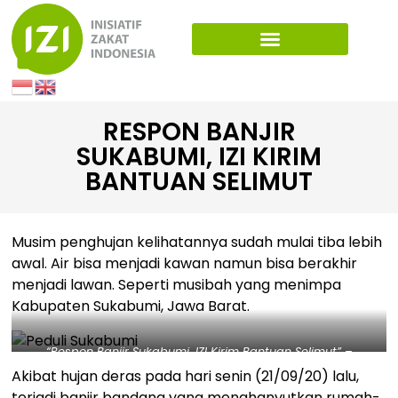
RESPON BANJIR
SUKABUMI, IZI KIRIM
BANTUAN SELIMUT
Musim penghujan kelihatannya sudah mulai tiba lebih
awal. Air bisa menjadi kawan namun bisa berakhir
menjadi lawan. Seperti musibah yang menimpa
Kabupaten Sukabumi, Jawa Barat.
“Respon Banjir Sukabumi, IZI Kirim Bantuan Selimut” –
Dadang Suhana (paling kiri), staf IZI Jawa Barat
Akibat hujan deras pada hari senin (21/09/20) lalu,
menyalurkan bantuan Selimut kepada pengungsi banjir
terjadi banjir bandang yang menghanyutkan rumah-
bandang Sukabumi, Selasa (22/9). Dok. IZI