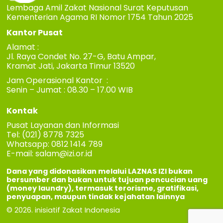
Lembaga Amil Zakat Nasional Surat Keputusan
Kementerian Agama RI Nomor 1754 Tahun 2025
Kantor Pusat
Alamat :
Jl. Raya Condet No. 27-G, Batu Ampar,
Kramat Jati, Jakarta Timur 13520
Jam Operasional Kantor :
Senin – Jumat : 08.30 – 17.00 WIB
Kontak
Pusat Layanan dan Informasi
Tel: (021) 8778 7325
Whatsapp: 0812 1414 789
E-mail:
salam@izi.or.id
Dana yang didonasikan melalui LAZNAS IZI bukan
bersumber dan bukan untuk tujuan pencucian uang
(money laundry), termasuk terorisme, gratifikasi,
penyuapan, maupun tindak kejahatan lainnya
© 2026. inisiatif Zakat Indonesia